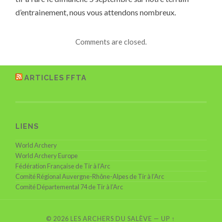
d’entrainement, nous vous attendons nombreux.
Comments are closed.
ARTICLES FFTA
LIENS
World Archery
World Archery Europe
Fédération Française de Tir à l’Arc
Comité Régional Auvergne-Rhône-Alpes de Tir à l’Arc
Comité Départemental 74 de Tir à l’Arc
© 2026
LES ARCHERS DU SALÈVE
—
UP ↑